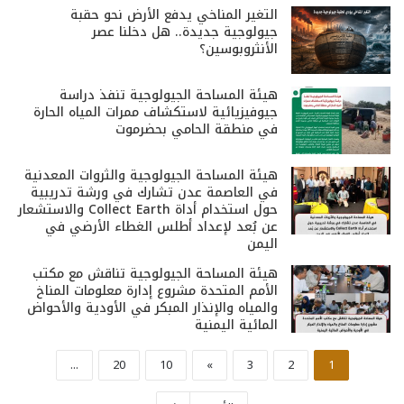
التغير المناخي يدفع الأرض نحو حقبة
جيولوجية جديدة.. هل دخلنا عصر
الأنثروبوسين؟
هيئة المساحة الجيولوجية تنفذ دراسة
جيوفيزيائية لاستكشاف ممرات المياه الحارة
في منطقة الحامي بحضرموت
هيئة المساحة الجيولوجية والثروات المعدنية
في العاصمة عدن تشارك في ورشة تدريبية
حول استخدام أداة Collect Earth والاستشعار
عن بُعد لإعداد أطلس الغطاء الأرضي في
اليمن
هيئة المساحة الجيولوجية تناقش مع مكتب
الأمم المتحدة مشروع إدارة معلومات المناخ
والمياه والإنذار المبكر في الأودية والأحواض
المائية اليمنية
...
20
10
»
3
2
1