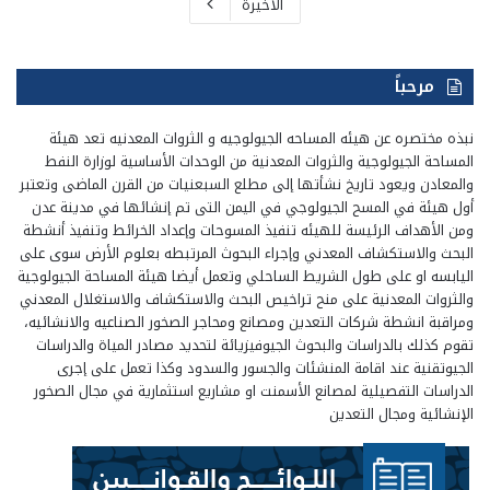
الأخيرة
مرحباً
نبذه مختصره عن هيئه المساحه الجيولوجيه و الثروات المعدنيه تعد هيئة
المساحة الجيولوجية والثروات المعدنية من الوحدات الأساسية لوزارة النفط
والمعادن ويعود تاريخ نشأتها إلى مطلع السبعنيات من القرن الماضى وتعتبر
أول هيئة في المسح الجيولوجي في اليمن التى تم إنشائها في مدينة عدن
ومن الأهداف الرئيسة للهيئه تنفيذ المسوحات وإعداد الخرائط وتنفيذ أنشطة
البحث والاستكشاف المعدني وإجراء البحوث المرتبطه بعلوم الأرض سوى على
اليابسه او على طول الشريط الساحلي وتعمل أيضا هيئة المساحة الجيولوجية
والثروات المعدنية على منح تراخيص البحث والاستكشاف والاستغلال المعدني
ومراقبة انشطة شركات التعدين ومصانع ومحاجر الصخور الصناعيه والانشائيه،
تقوم كذلك بالدراسات والبحوث الجيوفيزيائة لتحديد مصادر المياة والدراسات
الجيوتقنية عند اقامة المنشئات والجسور والسدود وكذا تعمل على إجرى
الدراسات التفصيلية لمصانع الأسمنت او مشاريع استثمارية في مجال الصخور
الإنشائية ومجال التعدين