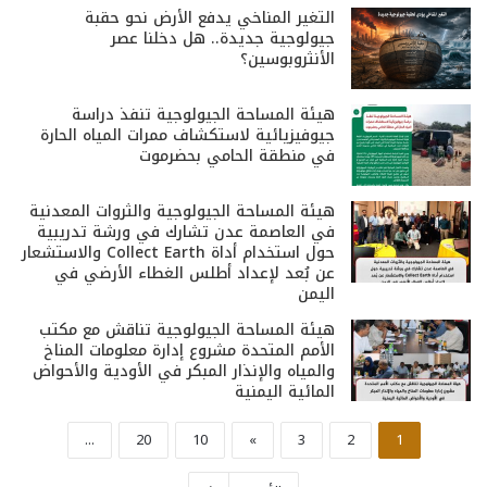
التغير المناخي يدفع الأرض نحو حقبة
جيولوجية جديدة.. هل دخلنا عصر
الأنثروبوسين؟
هيئة المساحة الجيولوجية تنفذ دراسة
جيوفيزيائية لاستكشاف ممرات المياه الحارة
في منطقة الحامي بحضرموت
هيئة المساحة الجيولوجية والثروات المعدنية
في العاصمة عدن تشارك في ورشة تدريبية
حول استخدام أداة Collect Earth والاستشعار
عن بُعد لإعداد أطلس الغطاء الأرضي في
اليمن
هيئة المساحة الجيولوجية تناقش مع مكتب
الأمم المتحدة مشروع إدارة معلومات المناخ
والمياه والإنذار المبكر في الأودية والأحواض
المائية اليمنية
...
20
10
»
3
2
1