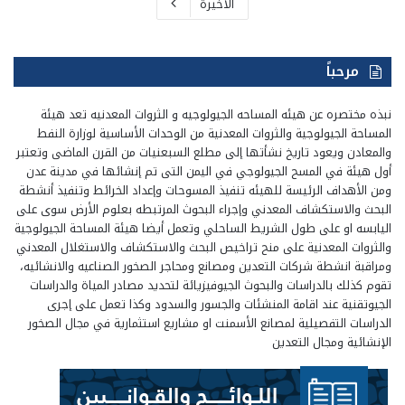
الأخيرة
مرحباً
نبذه مختصره عن هيئه المساحه الجيولوجيه و الثروات المعدنيه تعد هيئة
المساحة الجيولوجية والثروات المعدنية من الوحدات الأساسية لوزارة النفط
والمعادن ويعود تاريخ نشأتها إلى مطلع السبعنيات من القرن الماضى وتعتبر
أول هيئة في المسح الجيولوجي في اليمن التى تم إنشائها في مدينة عدن
ومن الأهداف الرئيسة للهيئه تنفيذ المسوحات وإعداد الخرائط وتنفيذ أنشطة
البحث والاستكشاف المعدني وإجراء البحوث المرتبطه بعلوم الأرض سوى على
اليابسه او على طول الشريط الساحلي وتعمل أيضا هيئة المساحة الجيولوجية
والثروات المعدنية على منح تراخيص البحث والاستكشاف والاستغلال المعدني
ومراقبة انشطة شركات التعدين ومصانع ومحاجر الصخور الصناعيه والانشائيه،
تقوم كذلك بالدراسات والبحوث الجيوفيزيائة لتحديد مصادر المياة والدراسات
الجيوتقنية عند اقامة المنشئات والجسور والسدود وكذا تعمل على إجرى
الدراسات التفصيلية لمصانع الأسمنت او مشاريع استثمارية في مجال الصخور
الإنشائية ومجال التعدين