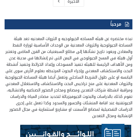
الأخيرة
مرحباً
نبذه مختصره عن هيئه المساحه الجيولوجيه و الثروات المعدنيه تعد هيئة
المساحة الجيولوجية والثروات المعدنية من الوحدات الأساسية لوزارة النفط
والمعادن ويعود تاريخ نشأتها إلى مطلع السبعنيات من القرن الماضى وتعتبر
أول هيئة في المسح الجيولوجي في اليمن التى تم إنشائها في مدينة عدن
ومن الأهداف الرئيسة للهيئه تنفيذ المسوحات وإعداد الخرائط وتنفيذ أنشطة
البحث والاستكشاف المعدني وإجراء البحوث المرتبطه بعلوم الأرض سوى على
اليابسه او على طول الشريط الساحلي وتعمل أيضا هيئة المساحة الجيولوجية
والثروات المعدنية على منح تراخيص البحث والاستكشاف والاستغلال المعدني
ومراقبة انشطة شركات التعدين ومصانع ومحاجر الصخور الصناعيه والانشائيه،
تقوم كذلك بالدراسات والبحوث الجيوفيزيائة لتحديد مصادر المياة والدراسات
الجيوتقنية عند اقامة المنشئات والجسور والسدود وكذا تعمل على إجرى
الدراسات التفصيلية لمصانع الأسمنت او مشاريع استثمارية في مجال الصخور
الإنشائية ومجال التعدين