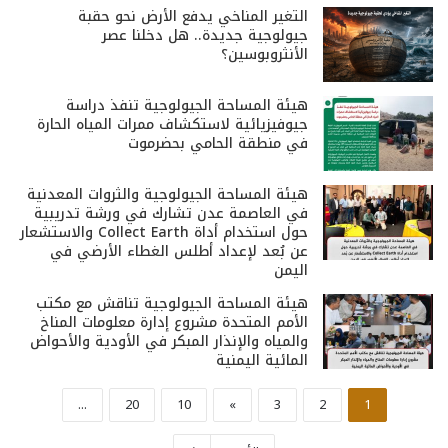
التغير المناخي يدفع الأرض نحو حقبة
جيولوجية جديدة.. هل دخلنا عصر
الأنثروبوسين؟
هيئة المساحة الجيولوجية تنفذ دراسة
جيوفيزيائية لاستكشاف ممرات المياه الحارة
في منطقة الحامي بحضرموت
هيئة المساحة الجيولوجية والثروات المعدنية
في العاصمة عدن تشارك في ورشة تدريبية
حول استخدام أداة Collect Earth والاستشعار
عن بُعد لإعداد أطلس الغطاء الأرضي في
اليمن
هيئة المساحة الجيولوجية تناقش مع مكتب
الأمم المتحدة مشروع إدارة معلومات المناخ
والمياه والإنذار المبكر في الأودية والأحواض
المائية اليمنية
...
20
10
»
3
2
1