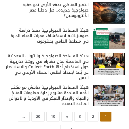
التغير المناخي يدفع الأرض نحو حقبة
جيولوجية جديدة.. هل دخلنا عصر
الأنثروبوسين؟
هيئة المساحة الجيولوجية تنفذ دراسة
جيوفيزيائية لاستكشاف ممرات المياه الحارة
في منطقة الحامي بحضرموت
هيئة المساحة الجيولوجية والثروات المعدنية
في العاصمة عدن تشارك في ورشة تدريبية
حول استخدام أداة Collect Earth والاستشعار
عن بُعد لإعداد أطلس الغطاء الأرضي في
اليمن
هيئة المساحة الجيولوجية تناقش مع مكتب
الأمم المتحدة مشروع إدارة معلومات المناخ
والمياه والإنذار المبكر في الأودية والأحواض
المائية اليمنية
...
20
10
»
3
2
1