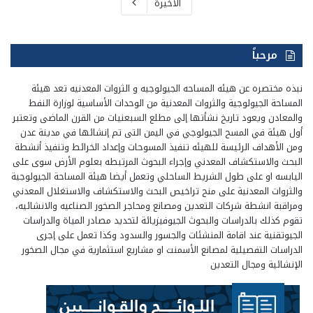
الأخيرة
مرحباً
نبذه مختصره عن هيئه المساحه الجيولوجيه و الثروات المعدنيه تعد هيئة
المساحة الجيولوجية والثروات المعدنية من الوحدات الأساسية لوزارة النفط
والمعادن ويعود تاريخ نشأتها إلى مطلع السبعنيات من القرن الماضى وتعتبر
أول هيئة في المسح الجيولوجي في اليمن التى تم إنشائها في مدينة عدن
ومن الأهداف الرئيسة للهيئه تنفيذ المسوحات وإعداد الخرائط وتنفيذ أنشطة
البحث والاستكشاف المعدني وإجراء البحوث المرتبطه بعلوم الأرض سوى على
اليابسه او على طول الشريط الساحلي وتعمل أيضا هيئة المساحة الجيولوجية
والثروات المعدنية على منح تراخيص البحث والاستكشاف والاستغلال المعدني
ومراقبة انشطة شركات التعدين ومصانع ومحاجر الصخور الصناعيه والانشائيه،
تقوم كذلك بالدراسات والبحوث الجيوفيزيائة لتحديد مصادر المياة والدراسات
الجيوتقنية عند اقامة المنشئات والجسور والسدود وكذا تعمل على إجرى
الدراسات التفصيلية لمصانع الأسمنت او مشاريع استثمارية في مجال الصخور
الإنشائية ومجال التعدين