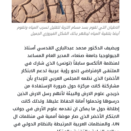
الاطيان التي تقوم بسد مسام التربة لتقليل تسرب المياه وتقوم
أيضا بتنقية المياه ليظهر بذلك الشكل الفيروزي الجميل
ويضيف الدكتور محمد عبدالباري القدسي أستاذ
الجيولوجيا جامعة صنعاء، المدير العام المساعد
لمنظمة الألكسو سابقاً (تونس) الذي شارك في
الملتقى الإفتراضي (نحو رؤية عربية لدعم الابتكار
الأخضر) الذي نظمه المجلس العربي للإبداع بأن
مشاركتة كانت مركزة حول ضرورة الإستفادة من
خريجي علوم الارض والبيئة لأنهم رسل الارض الذين
درسوها وتحملوا أمانة الحفاظ عليها. ولذلك كانت
إطلالة حول ما يمكن ان تقدمه علوم الأرض في جوانب
الابتكار الأخضر الذي صار موضة أممية في منظمات ال
UN، والمنظمات العربية المرتبطة بالنظام الدولي في