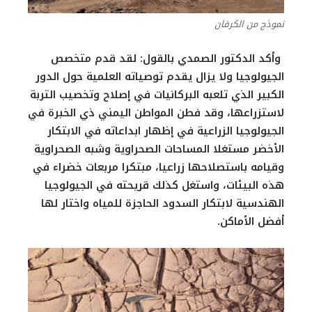
نموذج من الكرفان
وأكد الدكتور الصمدي بالقول: لقد قدم متخصص
الجيولوجيا ولا يزال يقدم توصياته العلمية حول الدور
الكبير الذي تلعبه البركانيات في إصلاح وتخصيب التربة
لاستزراعها، وقد فطن المواطن اليمني ذي الخبرة في
الجيولوجيا الزراعية في إظهار ابداعاته في الابتكار
الأخضر مستغلا المساحات الصحراوية وشبه الصحراوية
وقيامه باستصلاحها زراعيا، مبتكرا مربعات خضراء في
هذه البيئات، واستغل كذلك قريحته في الجيولوجيا
الهندسية لابتكار السدود الحاجزة للمياه واختار لها
أفضل الأماكن.